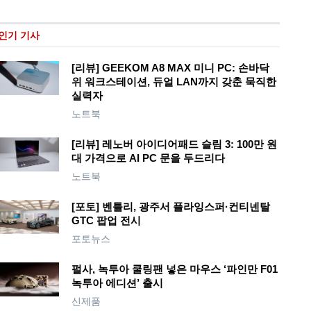
인기 기사
[리뷰] GEEKOM A8 MAX 미니 PC: 손바닥
위 워크스테이션, 듀얼 LAN까지 갖춘 묵직한
실력자
노트북
[리뷰] 레노버 아이디어패드 슬림 3: 100만 원
대 가격으로 AI PC 문을 두드리다
노트북
[포토] 벤틀리, 광주서 플라잉스퍼·컨티넨탈
GTC 팝업 전시
포토뉴스
펄사, 녹투아 쿨링팬 넣은 마우스 ‘파인만 F01
녹투아 에디션’ 출시
신제품