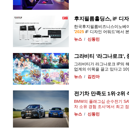
후지필름홀딩스, iF 디자
한국후지필름비즈니스이노베이션
'
2025
iF 디자인 어워드'에서 본
뉴스
신동민
그라비티 '라그나로크',
그라비티가 라그나로크 IP의 
업계의 이목을 끌고 있다고 10일 
뉴스
김진아
전기차 만족도 1위·2위 
BMW의 플래그십 순수전기 SAV
차 소유 경험 조사'에서 최고 점
뉴스
신동민