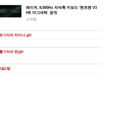
레이저, 8,000Hz 자석축 키보드 ‘헌츠맨 V3
HE 마그네틱’ 공개
신제품
유기자의 차이나 샵#
홍기자의 펀샵#
1일1팁