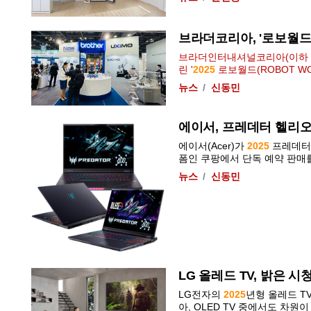
브라더코리아, '로보월
브라더인터내셔널코리아(이하 브
린 '
2025
로보월드(ROBOT W
뉴스
신동민
에이서, 프레데터 헬리오
에이서(Acer)가
2025
프레데터 
폼인 쿠팡에서 단독 예약 판매를 진
뉴스
신동민
LG 올레드 TV, 밝은 
LG전자의
2025
년형 올레드 T
아, OLED TV 중에서도 차원이 