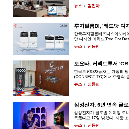
뉴스
김진아
후지필름BI, '레드닷 디
한국후지필름비즈니스이노베이션
닷 디자인 어워드(Red Dot Design 
뉴스
신동민
토요타, 커넥트투서 'G
한국토요타자동차는 가정의 달을 
(CONNECT TO)에서 주행의 
뉴스
신동민
삼성전자, 6년 연속 글
삼성전자가 글로벌 게이밍 모니터
록했다고 17일 밝혔다. 시장 조사
뉴스
신동민