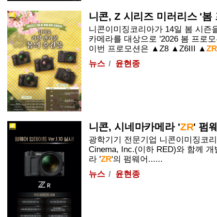
니콘, Z 시리즈 미러리스 '봄
니콘이미징코리아가 14일 봄 시즌을
카메라를 대상으로 '2026 봄 프로
이번 프로모션은 ▲Z8 ▲Z6III ▲
ZR<
뉴스
윤현종
니콘, 시네마카메라 '
ZR
' 펌
광학기기 전문기업 니콘이미징코리아가 
Cinema, Inc.(이하 RED)와 함
라 '
ZR
'의 펌웨어......
뉴스
윤현종