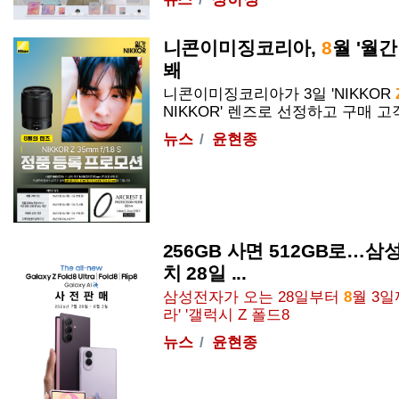
니콘이미징코리아,
8
월 '월간
봬
니콘이미징코리아가 3일 'NIKKOR
NIKKOR' 렌즈로 선정하고 구매 고객..
뉴스
윤현종
256GB 사면 512GB로…삼
치 28일 ...
삼성전자가 오는 28일부터
8
월 3일
라' '갤럭시
Z
폴드
8
뉴스
윤현종