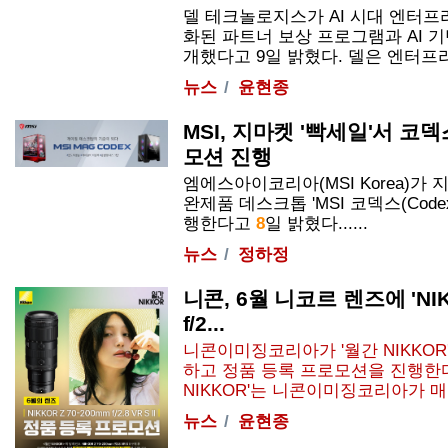
델 테크놀로지스가 AI 시대 엔터프
화된 파트너 보상 프로그램과 AI 
개했다고 9일 밝혔다. 델은 엔터프라이즈
뉴스
윤현종
MSI, 지마켓 '빡세일'서 코
모션 진행
엠에스아이코리아(MSI Korea)가
완제품 데스크톱 'MSI 코덱스(Code
행한다고
8
일 밝혔다......
뉴스
정하정
니콘, 6월 니코르 렌즈에 'NI
f/2...
니콘이미징코리아가 '월간 NIKKOR
하고 정품 등록 프로모션을 진행한다
NIKKOR'는 니콘이미징코리아가 
뉴스
윤현종