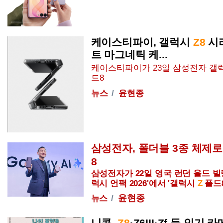
케이스티파이, 갤럭시
Z8
시리
트 마그네틱 케...
케이스티파이가 23일 삼성전자 갤
드
8
뉴스
윤현종
삼성전자, 폴더블 3종 체제
8
삼성전자가 22일 영국 런던 올드 
럭시 언팩 2026'에서 '갤럭시
Z
폴드
윤현종
뉴스
니콘,
Z8
·
Z
6III·Zf 등 인기 