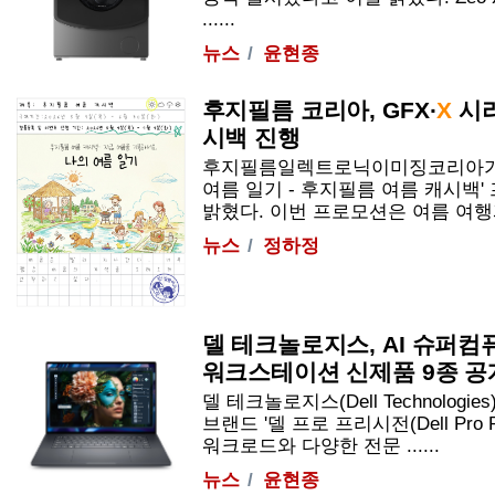
......
뉴스
윤현종
후지필름 코리아, GFX·
X
시리
시백 진행
후지필름일렉트로닉이미징코리아가 오
여름 일기 - 후지필름 여름 캐시백
밝혔다. 이번 프로모션은 여름 여행과 
뉴스
정하정
델 테크놀로지스, AI 슈퍼컴퓨터
워크스테이션 신제품 9종 공
델 테크놀로지스(Dell Technolo
브랜드 '델 프로 프리시전(Dell Pro P
워크로드와 다양한 전문 ......
뉴스
윤현종