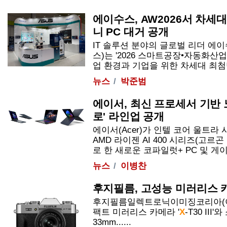
에이수스, AW2026서 차세대
니 PC 대거 공개
IT 솔루션 분야의 글로벌 리더 에
스)는 '2026 스마트공장•자동화산업전
업 환경과 기업을 위한 차세대 최첨단 엣
뉴스
박준범
에이서, 최신 프로세서 기반 
로' 라인업 공개
에이서(Acer)가 인텔 코어 울트라 
AMD 라이젠 AI 400 시리즈(고르
로 한 새로운 코파일럿+ PC 및 게이밍 
뉴스
이병찬
후지필름, 고성능 미러리스
후지필름일렉트로닉이미징코리아(이
팩트 미러리스 카메라 '
X
-
T
30 III
33mm......