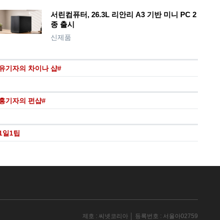
서린컴퓨터, 26.3L 리안리 A3 기반 미니 PC 2
종 출시
신제품
유기자의 차이나 샵#
홍기자의 펀샵#
1일1팁
제호 : 씨넷코리아 │ 등록번호 : 서울아02759