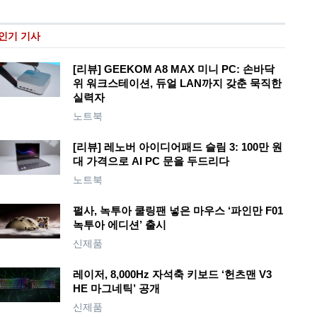
인기 기사
[리뷰] GEEKOM A8 MAX 미니 PC: 손바닥
위 워크스테이션, 듀얼 LAN까지 갖춘 묵직한
실력자
노트북
[리뷰] 레노버 아이디어패드 슬림 3: 100만 원
대 가격으로 AI PC 문을 두드리다
노트북
펄사, 녹투아 쿨링팬 넣은 마우스 ‘파인만 F01
녹투아 에디션’ 출시
신제품
레이저, 8,000Hz 자석축 키보드 ‘헌츠맨 V3
HE 마그네틱’ 공개
신제품