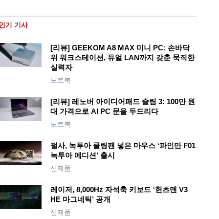
인기 기사
[리뷰] GEEKOM A8 MAX 미니 PC: 손바닥
위 워크스테이션, 듀얼 LAN까지 갖춘 묵직한
실력자
노트북
[리뷰] 레노버 아이디어패드 슬림 3: 100만 원
대 가격으로 AI PC 문을 두드리다
노트북
펄사, 녹투아 쿨링팬 넣은 마우스 ‘파인만 F01
녹투아 에디션’ 출시
신제품
레이저, 8,000Hz 자석축 키보드 ‘헌츠맨 V3
HE 마그네틱’ 공개
신제품