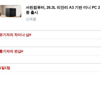
서린컴퓨터, 26.3L 리안리 A3 기반 미니 PC 2
종 출시
신제품
유기자의 차이나 샵#
홍기자의 펀샵#
1일1팁