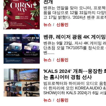
전개
벤큐는 연말을 맞아 모니터, 프로젝터
품을 대상으로 12월 31일까지 다
고 17일 밝혔다. '2024년 벤큐 프로젝
뉴스
신동민
벤큐, 레이저 광원 4K 게이
벤큐는 9월 23일, 자사 4K 게이
단초점 모델
TK710
STi를 정식으로
벤......
뉴스
신동민
'KALS 2024' 개최···웅
는 홈시어터 경험 선사
빔프로젝터와 하이파이 오디오 음향
이 한자리에 모인 KOREA AUDIO & V
SHOW(이하 KALS 2024)가 6일 서울 
뉴스
신동민