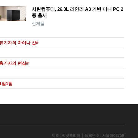
서린컴퓨터, 26.3L 리안리 A3 기반 미니 PC 2
종 출시
신제품
유기자의 차이나 샵#
홍기자의 펀샵#
1일1팁
제호 : 씨넷코리아 │ 등록번호 : 서울아02759