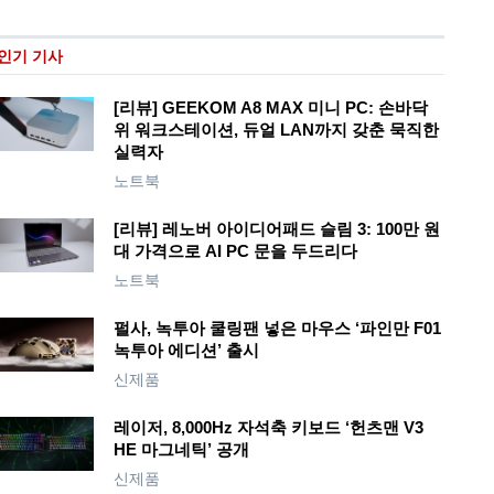
인기 기사
[리뷰] GEEKOM A8 MAX 미니 PC: 손바닥
위 워크스테이션, 듀얼 LAN까지 갖춘 묵직한
실력자
노트북
[리뷰] 레노버 아이디어패드 슬림 3: 100만 원
대 가격으로 AI PC 문을 두드리다
노트북
펄사, 녹투아 쿨링팬 넣은 마우스 ‘파인만 F01
녹투아 에디션’ 출시
신제품
레이저, 8,000Hz 자석축 키보드 ‘헌츠맨 V3
HE 마그네틱’ 공개
신제품