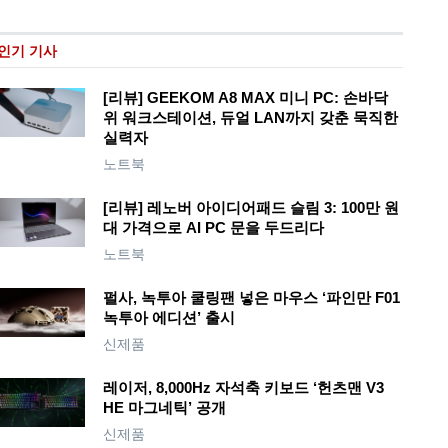
인기 기사
[리뷰] GEEKOM A8 MAX 미니 PC: 손바닥
위 워크스테이션, 듀얼 LAN까지 갖춘 묵직한
실력자
노트북
[리뷰] 레노버 아이디어패드 슬림 3: 100만 원
대 가격으로 AI PC 문을 두드리다
노트북
펄사, 녹투아 쿨링팬 넣은 마우스 ‘파인만 F01
녹투아 에디션’ 출시
신제품
레이저, 8,000Hz 자석축 키보드 ‘헌츠맨 V3
HE 마그네틱’ 공개
신제품