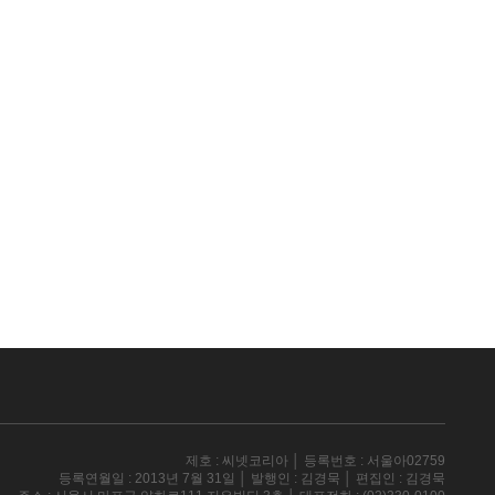
제호 : 씨넷코리아 │ 등록번호 : 서울아02759
등록연월일 : 2013년 7월 31일 │ 발행인 : 김경묵 │ 편집인 : 김경묵