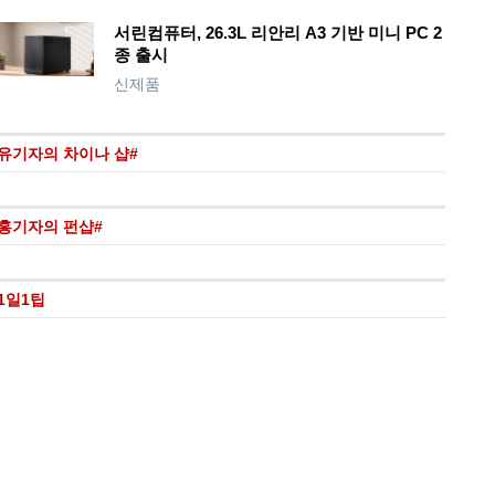
서린컴퓨터, 26.3L 리안리 A3 기반 미니 PC 2
종 출시
신제품
유기자의 차이나 샵#
홍기자의 펀샵#
1일1팁