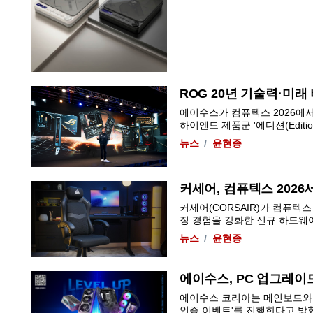
ROG 20년 기술력·미
에이수스가 컴퓨텍스 2026에서 게
하이엔드 제품군 '에디션(Edition
뉴스
윤현종
커세어, 컴퓨텍스 2026서
커세어(CORSAIR)가 컴퓨텍
징 경험을 강화한 신규 하드웨어 
뉴스
윤현종
에이수스, PC 업그레이
에이수스 코리아는 메인보드와 
인증 이벤트'를 진행한다고 밝혔다.