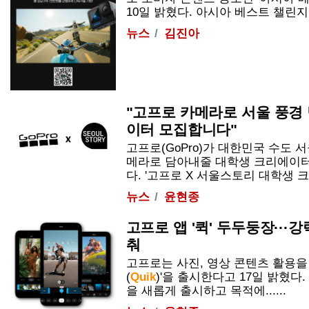
10일 밝혔다. 아시아 베스트 챌린지는
뉴스
김진아
"고프로 카메라로 서울 풍경
이터 모집합니다"
고프로(GoPro)가 대한민국 수도 
메라로 담아내줄 대학생 크리에이터
다. '고프로 X 서울스토리 대학생 크리
뉴스
윤현종
고프로 앱 '퀵' 두두둥장···
춰
고프로는 사진, 영상 콘텐츠 활용을 
(
Quik
)'을 출시한다고 17일 밝혔다
을 새롭게 출시하고 목적에......