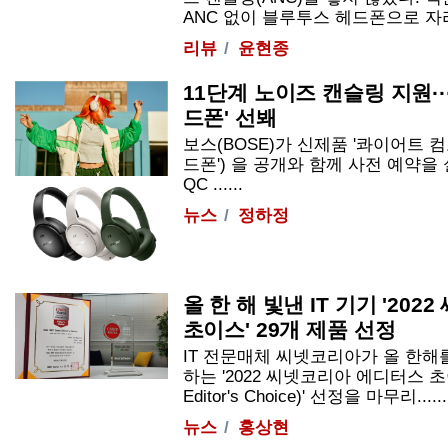
ANC 없이 블루투스 헤드폰으로 자리를
리뷰
윤현종
11단계 노이즈 캔슬링 지원···
드폰' 선봬
보스(BOSE)가 신제품 '콰이어트 컴포
드폰') 을 공개와 함께 사전 예약을
QC
......
뉴스
정하정
올 한 해 빛낸 IT 기기 '20
초이스' 29개 제품 선정
IT 전문매체 씨넷코리아가 올 한해를
하는 '2022 씨넷코리아 에디터스 초이스
Editor's Choice)' 선정을 마무리......
뉴스
홍상현