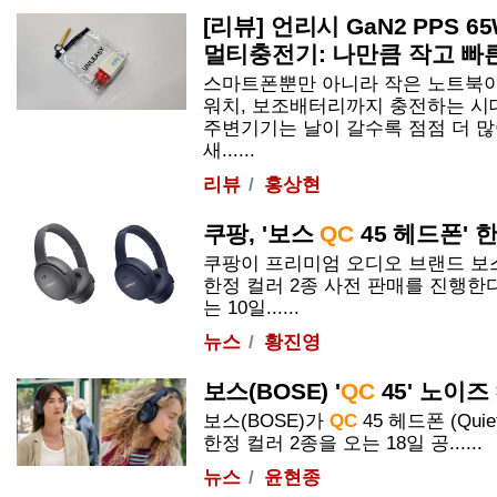
[리뷰] 언리시 GaN2 PPS 
멀티충전기: 나만큼 작고 빠른 
스마트폰뿐만 아니라 작은 노트북이
워치, 보조배터리까지 충전하는 시
주변기기는 날이 갈수록 점점 더 
새......
리뷰
홍상현
쿠팡, '보스
QC
45
헤드폰' 한정
쿠팡이 프리미엄 오디오 브랜드 보스
한정 컬러 2종 사전 판매를 진행한다
는 10일......
뉴스
황진영
보스(BOSE) '
QC
45
' 노이즈
보스(BOSE)가
QC
45
헤드폰 (Quiet
한정 컬러 2종을 오는 18일 공......
뉴스
윤현종