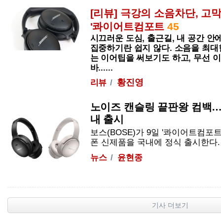
[리뷰] 극강의 소음차단, 고
'콰이어트컴포트
45
시끄러운 도심, 출근길, 내 공간 안
집중하기란 쉽지 않다. 소음을 최대
는 이어팁을 써보기도 하고, 무선 
바......
황진영
리뷰
노이즈 캔슬링 끝판왕 컴백
내 출시
보스(BOSE)가 9일 '콰이어트컴포
폰 신제품을 국내에 정식 출시한다. 이
뉴스
윤현종
기사 더보기