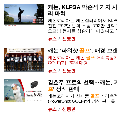
캐논, KLPGA 박준석 기자
리 마쳐
캐논코리아는 캐논갤러리에서 KLPG
진전 '792만 번의 스윙, 792만 번의 
오프닝 행사를 성황리에 마쳤다고 28일
뉴스
신동민
캐논 '파워샷
골프
', 매경 
캐논코리아는 캐논
골프
거리측정기
GOLF
)'가 '2024 매경
뉴스
신동민
김효주 프로의 선택···캐논,
프
' 정식 판매
캐논코리아가 신제품
골프
거리측정
(
PowerShot
GOLF
)'의 정식 판매를 시
뉴스
신동민