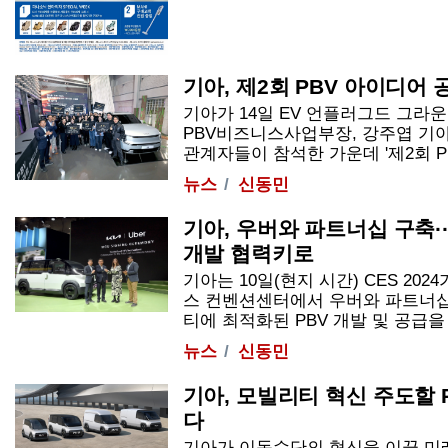
기아, 제2회 PBV 아이디어
기아가 14일 EV 언플러그드 그라
PBV비즈니스사업부장, 강주엽 기
관계자들이 참석한 가운데 '제2회 PBV
뉴스
신동민
기아, 우버와 파트너십 구축··
개발 협력키로
기아는 10일(현지 시간) CES 20
스 컨벤션센터에서 우버와 파트너십
티에 최적화된 PBV 개발 및 공급을 위
뉴스
신동민
기아, 모빌리티 혁신 주도할 
다
기아가 이동수단의 혁신을 이끌 미래