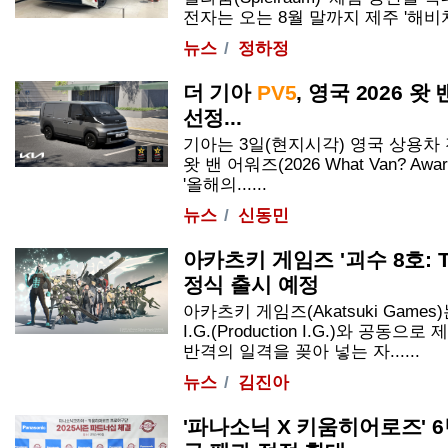
전자는 오는 8월 말까지 제주 '해비치 호
뉴스
정하정
더 기아
PV5
, 영국 2026 왓
선정...
기아는 3일(현지시각) 영국 상용차 전
왓 밴 어워즈(2026 What Van? Awa
'올해의......
뉴스
신동민
아카츠키 게임즈 '괴수 8호: TH
정식 출시 예정
아카츠키 게임즈(Akatsuki Games
I.G.(Production I.G.)와 공
반격의 일격을 꽂아 넣는 자......
뉴스
김진아
'파나소닉 X 키움히어로즈' 6