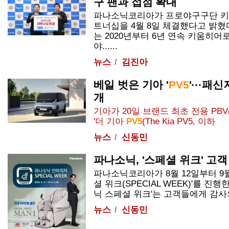
구 팬과 접점 확대
파나소닉코리아가 프로야구구단 키움
트너십을 4월 8일 체결했다고 밝
는 2020년부터 6년 연속 키움히
야......
뉴스
김진아
베일 벗은 기아 '
PV5
'···패
개
기아가 20일 브랜드 최초 전용 PBV(Plat
'더 기아
PV5
(The Kia
PV5
, 이하
뉴스
신동민
파나소닉, '스페셜 위크' 고
파나소닉코리아가 8월 12일부터 9월
셜 위크(SPECIAL WEEK)'를 진행
닉 스페셜 위크'는 고객들에게 감사의 마
뉴스
신동민