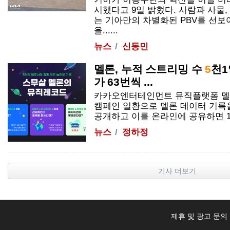
시했다고 9일 밝혔다. 사람과 사물
는 기아만의 차별화된 PBV를 선보
을......
뉴스
신동민
멜론, 누적 스트리밍 수
5
천1
가 63번씩 ...
카카오엔터테인먼트 뮤직플랫폼 멜론(M
캠페인 일환으로 멜론 데이터 기록
공개하고 이를 온라인에 공유하면 100
뉴스
정하정
기사 더보기
제휴 및 광고 문의