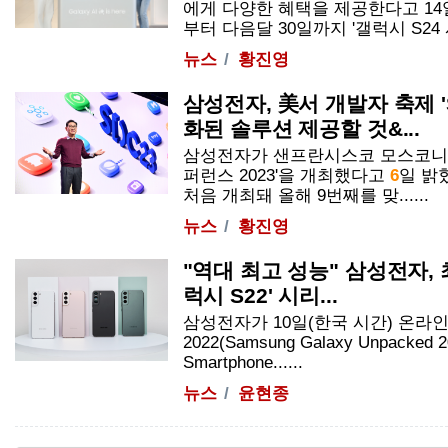
에게 다양한 혜택을 제공한다고 14
부터 다음달 30일까지 '갤럭시 S24 시
뉴스
황진영
삼성전자, 美서 개발자 축제 'S
화된 솔루션 제공할 것&...
삼성전자가 샌프란시스코 모스코니 
퍼런스 2023'을 개최했다고
6
일 밝혔
처음 개최돼 올해 9번째를 맞......
뉴스
황진영
"역대 최고 성능" 삼성전자, 
럭시 S22' 시리...
삼성전자가 10일(한국 시간) 온라인
2022(Samsung Galaxy Unpacked 20
Smartphone......
뉴스
윤현종