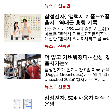
뉴스
신동민
삼성전자, '갤럭시 Z 폴드7·
출시...역대급 흥행 기록
삼성전자가 25일부터 슬림 하드웨
마트폰 '갤럭시 Z 폴드7·Z 플립7
개선한 '갤럭시 워치8 시리즈'를 국내 
뉴스
신동민
더 얇고 가벼워졌다···삼성 '갤
출시가는?
삼성전자가 현지시간 9일 미국 뉴
(Duggal Greenhouse)에서 열린 '갤
Unpacked 2025)' 행사에서 초......
뉴스
신동민
삼성전자, S24 사용자 대상 
운영