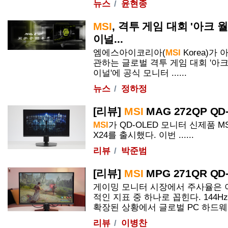
뉴스
윤현종
MSI
, 격투 게임 대회 '아크 월
이널...
엠에스아이코리아(
MSI
Korea)가
관하는 글로벌 격투 게임 대회 '아크 월
이널'에 공식 모니터 ......
뉴스
정하정
[리뷰]
MSI
MAG 272QP QD
MSI
가 QD-
OLED
모니터 신제품
MS
X24를 출시했다. 이번 ......
리뷰
박준범
[리뷰]
MSI
MPG 271QR QD
게이밍 모니터 시장에서 주사율은 
적인 지표 중 하나로 꼽힌다. 144Hz를
확장된 상황에서 글로벌 PC 하드웨어 
리뷰
이병찬