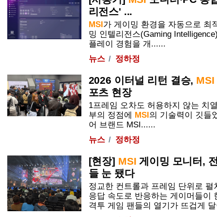
리전스' ...
MSI
가 게이밍 환경을 자동으로 최
밍 인텔리전스(Gaming Intelligen
플레이 경험을 개......
뉴스
정하정
2026 이터널 리턴 결승,
MSI
포츠 현장
1프레임 오차도 허용하지 않는 치열
부의 정점에
MSI
의 기술력이 깃들었
어 브랜드
MSI
......
뉴스
정하정
[현장]
MSI
게이밍 모니터, 전
들 눈 됐다
정교한 컨트롤과 프레임 단위로 펼
응답 속도로 반응하는 게이머들이 한
격투 게임 팬들의 열기가 뜨겁게 달아오