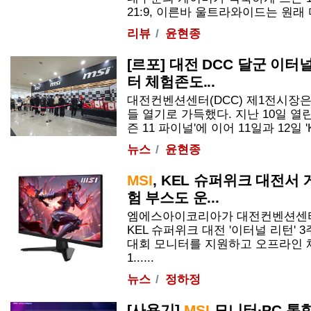
21:9, 이른바 울트라와이드는 원래 다
리뷰
윤현종
[르포] 대전 DCC 달군 이터
터 체험존도...
대전컨벤션센터(DCC) 제1전시장은
들 열기로 가득했다. 지난 10일 열
즌 11 파이널'에 이어 11일과 12일 'KE
뉴스
윤현종
MSI
, KEL 슈퍼위크 대전서
험 부스도 운...
엠에스아이코리아가 대전컨벤션센터
KEL 슈퍼위크 대전 '이터널 리턴'
대회 모니터를 지원하고 오프라인 
1......
뉴스
정하정
[사용기]
MSI
모니터·PC 통합