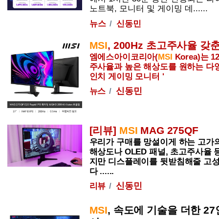
노트북, 모니터 및 게이밍 데......
뉴스
신동민
MSI
, 200Hz 초고주사율 갖춘 
엠에스아이코리아(
MSI
Korea)는 1
주사율과 높은 해상도를 원하는 다양
인치 게이밍 모니터 '
신동민
뉴스
[리뷰]
MSI
MAG
275QF
우리가 구매를 망설이게 하는 고가의
해상도나 OLED 패널, 초고주사율 
지만 디스플레이를 뒷받침해줄 고성
다 ......
신동민
리뷰
MSI
, 속도에 기술을 더한 2