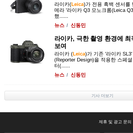
라이카(
Leica
)가 전용 흑백 센서를
메라 '라이카 Q3 모노크롬(
Leica
Q3
했......
뉴스
신동민
라이카, 극한 촬영 환경에 최적
보여
라이카 (
Leica
)가 기존 '라이카 SL
(Reporter Design)을 적용한 스페
터(
......
뉴스
신동민
기사 더보기
제휴 및 광고 문의