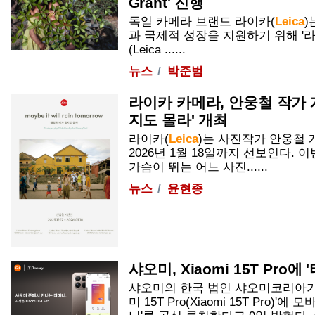
Grant' 진행
독일 카메라 브랜드 라이카(
Leica
)
과 국제적 성장을 지원하기 위해 '
(
Leica
......
뉴스
박준범
라이카 카메라, 안웅철 작가 
지도 몰라' 개최
라이카(
Leica
)는 사진작가 안웅철 
2026년 1월 18일까지 선보인다. 
가슴이 뛰는 어느 사진......
뉴스
윤현종
샤오미, Xiaomi 15T Pro에
샤오미의 한국 법인 샤오미코리아가
미 15T Pro(Xiaomi 15T Pro)