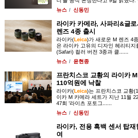
니'를 공식 론칭한다고 9일 밝혔다. 이번
뉴스
신동민
라이카 카메라, 사파리&글로
렌즈 4종 출시
라이카(
Leica
)가 새로운 M 렌즈 4
은 라이카 고유의 디자인 헤리티지
(Safari) 컬러 버전 3종과 클......
뉴스
윤현종
프란치스코 교황의 라이카 M
110억원에 낙찰
라이카(
Leica
)는 프란치스코 교황(1
이카 M 카메라 세트가 지난 11월 
47회 '라이츠 포토그......
뉴스
신동민
라이카, 전용 흑백 센서 탑재한
여