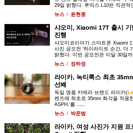
29일 밝혔다. 루믹스 L10은 직관적인
뉴스
윤현종
샤오미, Xiaomi 17T 출시
진행
샤오미코리아가 스마트폰 Xiaomi 
사진 공모전 '하이라이트 순간, 더 
밝혔다. 이번 공모전은 이달 30일까지 
뉴스
정하정
라이카, 녹티룩스 최초 35mm
선봬
독일 명품 카메라 브랜드 라이카(
Le
렌즈에 최초로 35mm 화각을 적용한 '
ASPH.'를 ......
뉴스
박준범
라이카, 여성 사진가 지원 프로