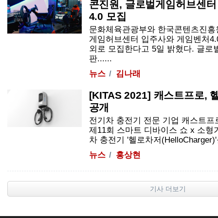
콘진원, 글로벌게임허브센터
4.0 모집
문화체육관광부와 한국콘텐츠진흥원은
게임허브센터 입주사와 게임벤처4.0
외로 모집한다고 5일 밝혔다. 글
판......
뉴스
김나래
[KITAS 2021] 캐스트프로
공개
전기차 충전기 전문 기업 캐스트프
제11회 스마트 디바이스 쇼 x 소형가
차 충전기 '헬로차저(HelloCharger)'
뉴스
홍상현
기사 더보기