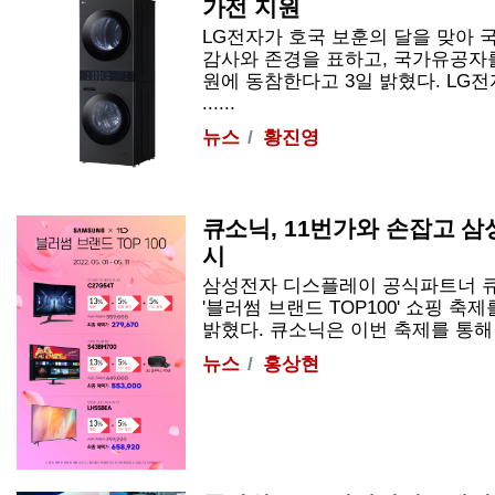
가전 지원
LG전자가 호국 보훈의 달을 맞아
감사와 존경을 표하고, 국가유공자
원에 동참한다고 3일 밝혔다. LG
......
뉴스
황진영
큐소닉, 11번가와 손잡고 삼
시
삼성전자 디스플레이 공식파트너 큐
'블러썸 브랜드 TOP100' 쇼핑 축
밝혔다. 큐소닉은 이번 축제를 통해 삼성
뉴스
홍상현