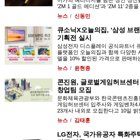
이카의 헤리티지를 담은 장인 정신
'ZM 1 골드 에디션'과 'ZM 11' 2종을
뉴스
신동민
큐소닉X오늘의집, '삼성 브랜
기획전 실시
삼성전자 디스플레이 공식파트너 
플랫폼인 오늘의집과 함께 다양한 사
델을 10% 할인된 가격으로 판매하는 '
뉴스
윤현종
콘진원, 글로벌게임허브센터 
창업팀 모집
문화체육관광부와 한국콘텐츠진흥원은
게임허브센터 입주사와 게임벤처4.0
23개사 내외로 모집한다고 10일 밝혔다
뉴스
김태훈
LG전자, 국가유공자 특화주