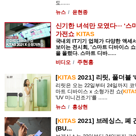
도......
뉴스
윤현종
신기한 녀석만 모였다··· '스
가전쇼
KITAS
국내외 IT기기 업체가 다양한 액세
보이는 전시회, '스마트 디바이스 쇼 2
을 올렸다. 스마트 디바......
주현홍
비디오
[
KITAS
2021] 리릿, 폴더블
리릿은 오는 22일부터 24일까지 코
마트 디바이스 x 소형가전 쇼(
KITA
'UV 미니건조기'를 ......
뉴스
홍상현
[
KITAS
2021] 브레싱스, 폐
(BU...