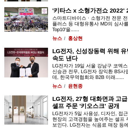
'키타스 x 소형가전쇼 2022'
스마트디바이스 · 소형가전 전문 
플러스 등 대형유통사 MD의 심사를
Top10'을......
뉴스
홍상현
LG전자, 신성장동력 위해 
속도 낸다
LG전자가 19일 서울 강남구 코엑
신승관 전무, LG전자 장익환 BS
데, 한국무역협회와 B2B 미래......
뉴스
윤현종
LG전자, 27형 대화면과 고
셀프 주문 '키오스크' 공개
LG전자가 5일 사용성, 디자인, 접
현장의 고객경험을 높여주는 셀프 
보인다. LG전자는 식음료 매장 등에