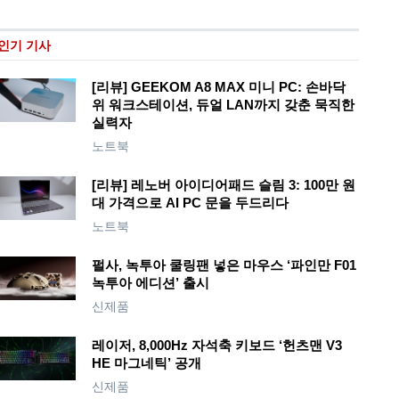
인기 기사
[리뷰] GEEKOM A8 MAX 미니 PC: 손바닥
위 워크스테이션, 듀얼 LAN까지 갖춘 묵직한
실력자
노트북
[리뷰] 레노버 아이디어패드 슬림 3: 100만 원
대 가격으로 AI PC 문을 두드리다
노트북
펄사, 녹투아 쿨링팬 넣은 마우스 ‘파인만 F01
녹투아 에디션’ 출시
신제품
레이저, 8,000Hz 자석축 키보드 ‘헌츠맨 V3
HE 마그네틱’ 공개
신제품