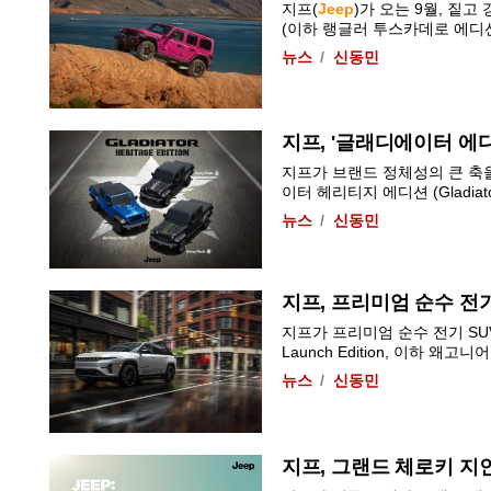
지프(
Jeep
)가 오는 9월, 짙
(이하 랭글러 투스카데로 에디션)'
뉴스
신동민
지프, '글래디에이터 에디
지프가 브랜드 정체성의 큰 축
이터 헤리티지 에디션 (Gladiator He
뉴스
신동민
지프, 프리미엄 순수 전기
지프가 프리미엄 순수 전기 SUV 
Launch Edition, 이하 왜고니어 ..
뉴스
신동민
지프, 그랜드 체로키 지인