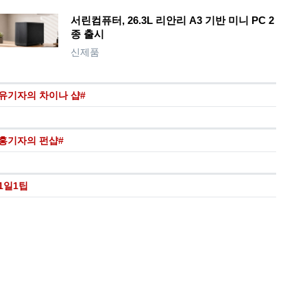
서린컴퓨터, 26.3L 리안리 A3 기반 미니 PC 2
종 출시
신제품
유기자의 차이나 샵#
홍기자의 펀샵#
1일1팁