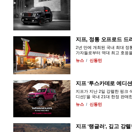
지프, 정통 오프로드 드
2년 만에 개최된 국내 최대 정통 
가자들로부터 역대 최고 호응을 이
뉴스
신동민
지프 '투스카데로 에디션'
지프가 지난 2일 강렬한 핑크 
디션)'을 국내 21대 한정 판매한
뉴스
신동민
지프 '랭글러', 깊고 강