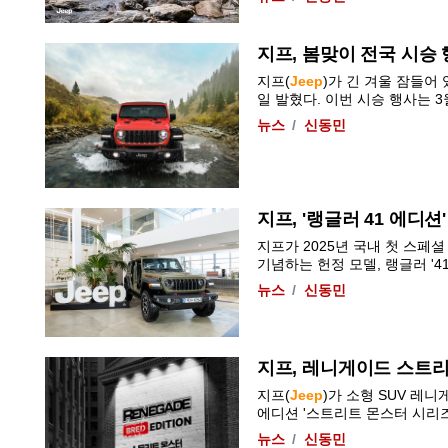
지프, 봄맞이 전국 시승 
지프(
Jeep
)가 긴 겨울 잠들어
일 발혔다. 이번 시승 행사는 3월 
뉴스
신동민
지프, '랭글러 41 에디션'
지프가 2025년 국내 첫 스페셜 
기념하는 헌정 모델, 랭글러 '41 에디션
뉴스
신동민
지프, 레니게이드 스트리
지프(
Jeep
)가 소형 SUV 레니
에디션 '스트리트 몬스터 시리즈(Str
뉴스
신동민