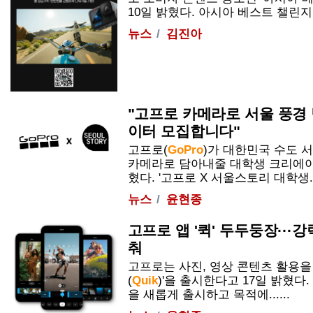
10일 밝혔다. 아시아 베스트 챌린지는
뉴스
김진아
"고프로 카메라로 서울 풍경
이터 모집합니다"
고프로(
GoPro
)가 대한민국 수도 
카메라로 담아내줄 대학생 크리에이
혔다. '고프로 X 서울스토리 대학생...
뉴스
윤현종
고프로 앱 '퀵' 두두둥장···
춰
고프로는 사진, 영상 콘텐츠 활용을 
(
Quik
)'을 출시한다고 17일 밝혔다
을 새롭게 출시하고 목적에......