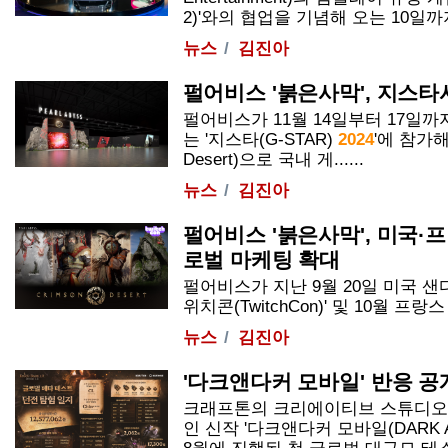
2)'와의 협업을 기념해 오는 10일까지 서
뉴스
김진아
펄어비스 '붉은사막', 지스타
펄어비스가 11월 14일부터 17일
는 '지스타(G-STAR)
2024
'에 참가해
Desert)으로 국내 게......
뉴스
김진아
펄어비스 '붉은사막', 미국·프
로벌 마케팅 확대
펄어비스가 지난 9월 20일 미국 샌
위치콘(TwitchCon)' 및 10월 프랑
뉴스
김진아
'다크앤다커 모바일' 반응 공개·
크래프톤의 크리에이티브 스튜디오
인 신작 '다크앤다커 모바일(DARK AN