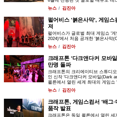
8월에 진행된 첫 글로벌 대규모 테스트 
뉴스
김진아
펄어비스 '붉은사막', 게임스
져
펄어비스가 글로벌 최대 게임쇼 '
2024
)'에서 처음 공개한 '붉은사막(Crims
뉴스
김진아
크래프톤 '다크앤다커 모바일'
만명 돌파
크래프톤의 크리에이티브 스튜디오
인 신작 '다크앤다커 모바일(Dark and 
쾰른에서 열린 세계 최대의 게임쇼 '게
뉴스
김진아
크래프톤, 게임스컴서 '배그·
품작 발표
크래프톤은 독일 쾰른에서 열린 세