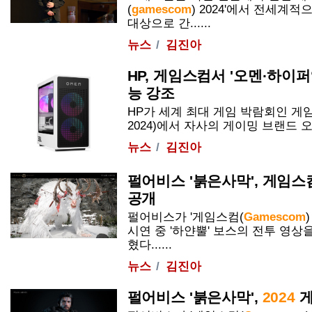
(
gamescom
)
2024
'에서 전세계적
대상으로 간......
뉴스
김진아
HP, 게임스컴서 '오멘·하이퍼
능 강조
HP가 세계 최대 게임 박람회인 
2024
)에서 자사의 게이밍 브랜드 오멘(O
뉴스
김진아
펄어비스 '붉은사막', 게임스
공개
펄어비스가 '게임스컴(
Gamescom
시연 중 '하얀뿔' 보스의 전투 영상
혔다......
뉴스
김진아
펄어비스 '붉은사막',
2024
게