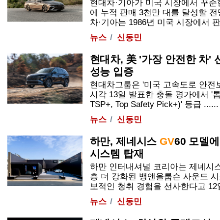
현대차·기아가 미국 시장에서 꾸준
에 누적 판매 3천만 대를 달성할 전
차·기아는 1986년 미국 시장에서 판매
뉴스
신동민
현대차, 美 '가장 안전한 차' 
성능 입증
현대차그룹은 '미국 고속도로 안전보험
시각 13일 발표한 충돌 평가에서 '
TSP+, Top Safety Pick+)' 등급 ......
뉴스
신동민
하만, 제네시스
GV
60 모델
시스템 탑재
하만 인터내셔널 코리아는 제네시
층 더 강화된 뱅앤올룹슨 사운드 시
보적인 청취 경험을 선사한다고 12일..
뉴스
신동민