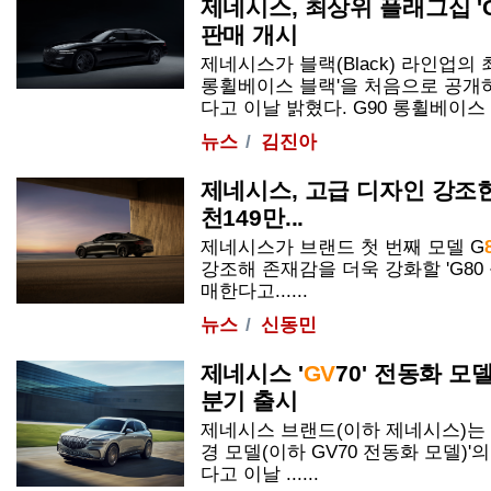
제네시스, 최상위 플래그십 '
판매 개시
제네시스가 블랙(Black) 라인업의 
롱휠베이스 블랙'을 처음으로 공개
다고 이날 밝혔다. G90 롱휠베이스 블
뉴스
김진아
제네시스, 고급 디자인 강조한
천149만...
제네시스가 브랜드 첫 번째 모델 G
강조해 존재감을 더욱 강화할 'G
80
매한다고......
뉴스
신동민
제네시스 '
GV
70' 전동화 모
분기 출시
제네시스 브랜드(이하 제네시스)는 2
경 모델(이하
GV
70 전동화 모델)'
다고 이날 ......