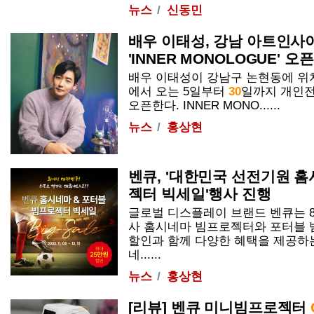
뉴스
신동민
배우 이태성, 강남 아트인사
'INNER MONOLOGUE' 오픈
배우 이태성이 강남구 논현동에 위
에서 오는 5일부터
30
일까지 개인전 
오픈한다. INNER MONO......
뉴스
홍상현
벤큐, '대한민국 선전기원 
젝터 빅세일'행사 진행
글로벌 디스플레이 브랜드 벤큐는 8
사 홈시네마 빔프로젝터와 포터블 
할인과 함께 다양한 혜택을 제공하
네......
뉴스
홍상현
[리뷰] 벤큐 미니빔프로젝터