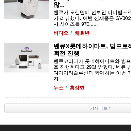
않...
벤큐가 오랜만에 선보인 미니빔프
가 리뷰했다. 이번 신제품은
GV30
서 사이즈를 970......
비디오
배효빈
벤큐X롯데하이마트, 빔프로젝
획전 진행
벤큐코리아가 롯데하이마트와 빔프
을 진행한다고 29일 밝혔다. 벤큐
디아이티솔루션과 함께하는 이번 기
지 ......
뉴스
홍상현
기사 더보기