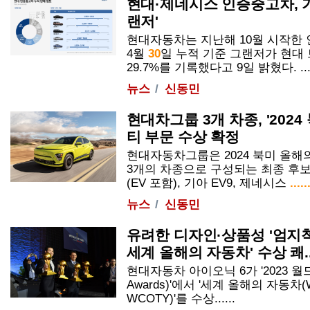
현대·제네시스 인증중고차, 가
랜저'
현대자동차는 지난해 10월 시작한
4월
30
일 누적 기준 그랜저가 현대
29.7%를 기록했다고 9일 밝혔다. ....
뉴스
신동민
현대차그룹 3개 차종, '2024
티 부문 수상 확정
현대자동차그룹은 2024 북미 올해
3개의 차종으로 구성되는 최종 후보(Fi
(EV 포함), 기아 EV9, 제네시스
.....
뉴스
신동민
유려한 디자인·상품성 '엄지척'·
세계 올해의 자동차' 수상 쾌..
현대자동차 아이오닉 6가 '2023 월드카
Awards)'에서 '세계 올해의 자동차(World
WCOTY)'를 수상......