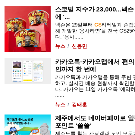
스코빌 지수가 23,000...넥
에 '...
넥슨은 29일부터
GS
리테일과 손잡고
해 개발한 '용사라면'을 전국
GS25
다. '용사......
뉴스
신동민
카카오톡·카카오맵에서 편의
인까지 한 번에
카카오톡과 카카오맵을 통해 주변 
하고, 실시간 배송 현황까지 확인할
다. 카카오는 11일 카카오톡 '예약
......
뉴스
김태훈
제주에서도 네이버페이로 
포인트 '쏠쏠'
제주도를 찾는 관광객과 도민 모두가