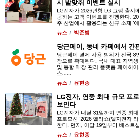
시 발맞춰 이벤트 실시
LG전자가 2026년형 LG 그램 출
공하는 고객 이벤트를 진행한다. 20
주 산업에서 활용되는 신규 소재 '에어로
뉴스
박준범
당근페이, 동네 카페에서 간
당근페이 결제 사용 범위가 전국 8
장으로 확대된다. 국내 대표 지역
및 통합 매장 관리 플랫폼 페이히어
스......
뉴스
윤현종
LG전자, 연중 최대 규모 프로모
보인다
LG전자가 내달 31일까지 연중 최
프로모션 '2026 엘라쇼(엘지전자 
한다. 먼저, 이달 19일부터 베스트샵 홈
뉴스
윤현종