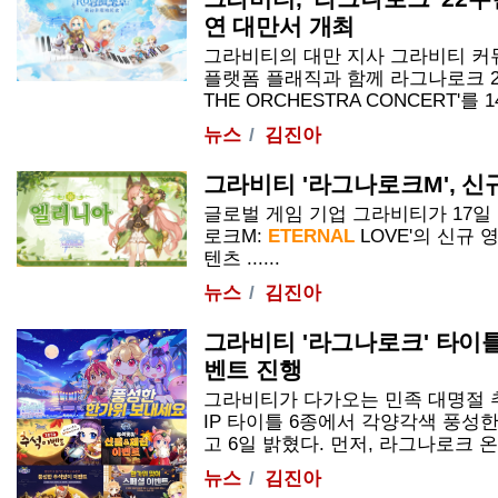
연 대만서 개최
그라비티의 대만 지사 그라비티 커
플랫폼 플래직과 함께 라그나로크 22
THE ORCHESTRA CONCERT'를 1
뉴스
김진아
그라비티 '라그나로크M', 신규
글로벌 게임 기업 그라비티가 17일 
로크M:
ETERNAL
LOVE
'의 신규 
텐츠 ......
뉴스
김진아
그라비티 '라그나로크' 타이틀
벤트 진행
그라비티가 다가오는 민족 대명절 
IP 타이틀 6종에서 각양각색 풍성
고 6일 밝혔다. 먼저, 라그나로크 온라인
뉴스
김진아