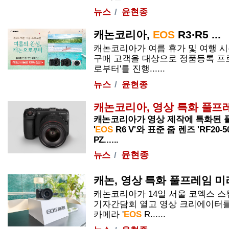
뉴스
윤현종
캐논코리아,
EOS
R3
·
R
5 ...
캐논코리아가 여름 휴가 및 여행 
구매 고객을 대상으로 정품등록 프로
로부터'를 진행......
뉴스
윤현종
캐논코리아, 영상 특화 풀프레
캐논코리아가 영상 제작에 특화된 
'
EOS
R
6 V'와 표준 줌 렌즈 'RF20-5
PZ......
윤현종
뉴스
캐논, 영상 특화 풀프레임 미
캐논코리아가 14일 서울 코엑스 스
기자간담회 열고 영상 크리에이터를
카메라 '
EOS
R
......