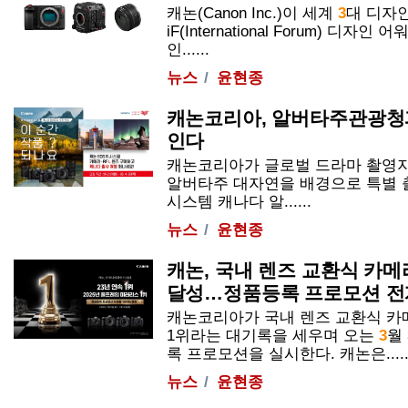
캐논(Canon Inc.)이 세계
3
대 디자인
iF(International Forum) 디자
인......
뉴스
윤현종
캐논코리아, 알버타주관광청과
인다
캐논코리아가 글로벌 드라마 촬영지
알버타주 대자연을 배경으로 특별 
시스템 캐나다 알......
뉴스
윤현종
캐논, 국내 렌즈 교환식 카메라
달성…정품등록 프로모션 전
캐논코리아가 국내 렌즈 교환식 카메
1위라는 대기록을 세우며 오는
3
월
록 프로모션을 실시한다. 캐논은.....
뉴스
윤현종