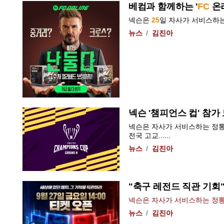
베컴과 함께하는 '
FC
온라
넥슨은
25
일 자사가 서비스하는
뉴스
김진아
넥슨 '챔피언스 컵' 참가
넥슨은 자사가 서비스하는 정통
전국 고교......
뉴스
김진아
"축구 레전드 직관 기회"·
넥슨은 자사가 서비스하는 정통
뉴스
김진아