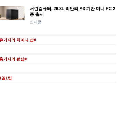
서린컴퓨터, 26.3L 리안리 A3 기반 미니 PC 2
종 출시
신제품
유기자의 차이나 샵#
홍기자의 펀샵#
1일1팁