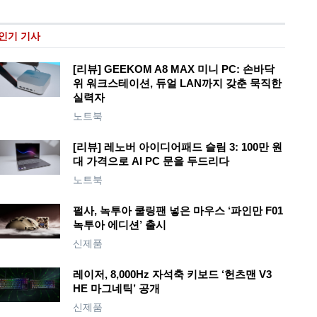
인기 기사
[리뷰] GEEKOM A8 MAX 미니 PC: 손바닥
위 워크스테이션, 듀얼 LAN까지 갖춘 묵직한
실력자
노트북
[리뷰] 레노버 아이디어패드 슬림 3: 100만 원
대 가격으로 AI PC 문을 두드리다
노트북
펄사, 녹투아 쿨링팬 넣은 마우스 ‘파인만 F01
녹투아 에디션’ 출시
신제품
레이저, 8,000Hz 자석축 키보드 ‘헌츠맨 V3
HE 마그네틱’ 공개
신제품