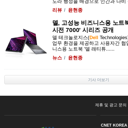
도라 행성을 배경으로 인간과 나비 족 
리뷰
윤현종
델, 고성능 비즈니스용 노트북
시전 7000' 시리즈 공개
델 테크놀로지스(
Dell
Technolog
업무 환경을 제공하고 사용자간 협
니스용 노트북 '델 래티튜......
뉴스
윤현종
기사 더보기
제휴 및 광고 문의
CNET KOREA 