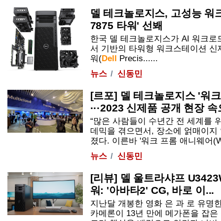
델 테크놀로지스, 고성능 워
7875 타워' 선봬
한국 델 테크놀로지스가 AI 워크로
서 기반의 타워형 워크스테이션 신제품
워(
Dell
Precis......
뉴스
신동민
[르포] 델 테크놀로지스 '워
···2023 신제품 공개 현장 
“많은 사람들이 수년간 전 세계를 
데믹을 겪으면서, 장소에 얽매이지
졌다. 이른바 '워크 프롬 애니웨어(Work 
뉴스
신동민
[리뷰] 델 울트라샤프 U342
워: '아바타2' CG, 바로 이...
지난달 개봉한 영화 은 과 로 유명
카메론이 13년 만에 메가폰을 잡은