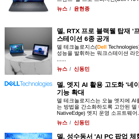
뉴스
윤현종
델, RTX 프로 블랙웰 탑재 
스테이션 6종 공개
델 테크놀로지스(
Dell
Technolog
성능을 발휘하는 워크스테이션 라인업
......
뉴스
신동민
델, 엣지 AI 활용 고도화 '
기능 확대
델 테크놀로지스는 오늘 엣지에 AI
는 방법을 간소화하도록 고안된 델
NativeEdge) 엣지 운영 소프트웨어...
뉴스
신동민
델, 성수동서 'AI PC 팝업 