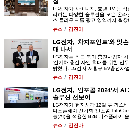
칭
LG전자가 사이니지, 호텔 TV 등 
리하는 다양한 솔루션을 모은 온라인
스 클라우드'를 광고 영역까지 확장해 B
뉴스
김진아
LG전자, '차지포인트'와 맞손
대 나서
LG전자는 최근 북미 충전사업자 차지포
'전기차 충전 사업 확대를 위한 업무
밝혔다. LG전자 서흥규 EV충전사업담당
뉴스
김진아
LG전자, '인포콤 2024'서 A
솔루션 선보여
LG전자가 현지시각 12일 美 라
디스플레이 전시회 '인포콤(InfoCom
능(AI)을 적용한 B2B 디스플레이 솔루
뉴스
김진아