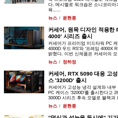
다. 메시멜로 워크숍은 소니코리아가
육......
뉴스
윤현종
커세어, 원목 디자인 적용한 
4000' 시리즈 출시
커세어가 프리미엄 미드타워 PC 케이
4000D 우드 RS'와 '프레임 4000X
밝혔다. 이번 신제품은 커세어의 모듈형 
뉴스
정하정
커세어, RTX 5090 대응 고
스 '3200D' 출시
커세어가 고성능 냉각 설계와 내부
PC 케이스 '3200D'를 출시한다고 2
3000D 시리즈 후속 모델로 블랙과 화이트
뉴스
윤현종
"덕심과 성능을 동시에" 기가