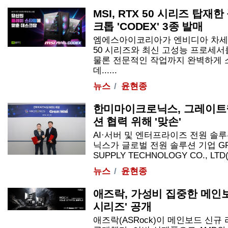
MSI, RTX 50 시리즈 탑
크톱 'CODEX' 3종 발매
엠에스아이코리아가 엔비디아 차세대
50 시리즈와 최신 고성능 프로세
물론 전문적인 작업까지 완벽하게 
데......
뉴스
윤현종
한미마이크로닉스, 그레이트월
션 협력 위해 '맞손'
AI·서버 및 엔터프라이즈 전원 솔
닉스가 글로벌 전원 솔루션 기업 GRE
SUPPLY TECHNOLOGY CO., LTD(
뉴스
윤현종
애즈락, 가성비 집중한 메인보
시리즈' 공개
애즈락(ASRock)이 메인보드 신규 