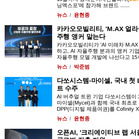
닝엑스포'에 참가해 브랜드 ......
뉴스
윤현종
카카오모빌리티, 'M.AX 얼라
주행 앵커 맡는다
카카오모빌리티가 'AI 미래차 M.A
하고, AI 자율주행 분과의 앵커 기업
자율주행 모델 개발에 나선다고 15ㅁ일 
뉴스
박준범
다쏘시스템-마이셀, 국내 첫 L
트 수주
AI 버추얼 트윈 기업 다쏘시스템이
마이셀(Mycel)과 함께 국내 최초로
DPP(디지털 제품여권)를 Cofinity X
뉴스
윤현종
오픈AI, '크리에이티브 랩 