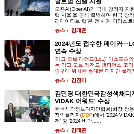
글로벌 진출 지원
오픈AI(OpenAI)가 국내 창작자 
랩 서울'을 공식 출범하며 한국 창작
리에이티브 랩'은 전 세계 아티스트와 디
뉴스
김태훈
2024년도 접수한 페이커···LC
연속 수상
'리그 오브 레전드(LoL)' 이스포츠
는 리그 오브 레전드 챔피언스 코리아(
중구에 위치한 동대문 디자인 플라
뉴스
김진아
김민경 대한민국감성색채디자인
VIDAK 어워드' 수상
한국시각정보디자인협회(회장 장용선
자인플라자(
DDP
)에서 '2024 VID
전' 및 '2024 비닥......
뉴스
김태훈