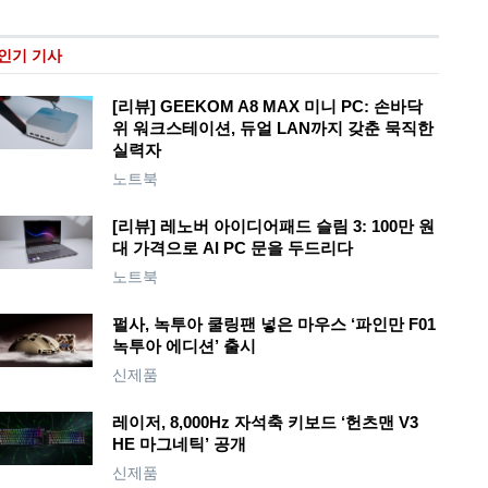
인기 기사
[리뷰] GEEKOM A8 MAX 미니 PC: 손바닥
위 워크스테이션, 듀얼 LAN까지 갖춘 묵직한
실력자
노트북
[리뷰] 레노버 아이디어패드 슬림 3: 100만 원
대 가격으로 AI PC 문을 두드리다
노트북
펄사, 녹투아 쿨링팬 넣은 마우스 ‘파인만 F01
녹투아 에디션’ 출시
신제품
레이저, 8,000Hz 자석축 키보드 ‘헌츠맨 V3
HE 마그네틱’ 공개
신제품