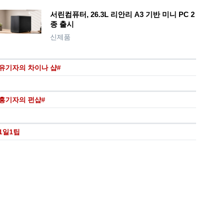
서린컴퓨터, 26.3L 리안리 A3 기반 미니 PC 2
종 출시
신제품
유기자의 차이나 샵#
홍기자의 펀샵#
1일1팁