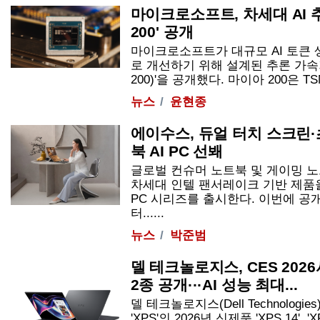
마이크로소프트, 차세대 AI 
200' 공개
마이크로소프트가 대규모 AI 토큰
로 개선하기 위해 설계된 추론 가속기 
200)'을 공개했다. 마이아 200은 TS
뉴스
윤현종
에이수스, 듀얼 터치 스크린
북 AI PC 선봬
글로벌 컨슈머 노트북 및 게이밍 
차세대 인텔 팬서레이크 기반 제품을
PC 시리즈를 출시한다. 이번에 공
터......
뉴스
박준범
델 테크놀로지스, CES 2026
2종 공개···AI 성능 최대...
델 테크놀로지스(Dell Technolog
'XPS'의 2026년 신제품 'XPS 14',