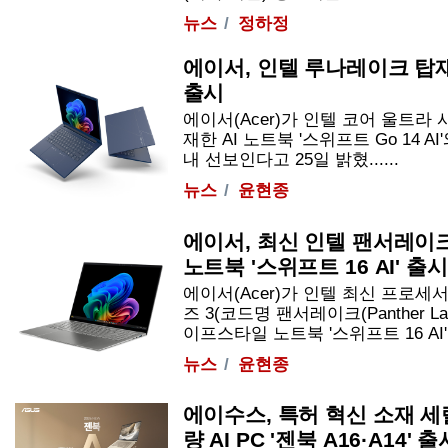
뉴스
정하정
에이서, 인텔 루나레이크 탑재 '
출시
에이서(Acer)가 인텔 코어 울트라 시리즈
재한 AI 노트북 '스위프트 Go 14 AI'
내 선보인다고 25일 밝혔......
뉴스
윤현종
에이서, 최신 인텔 팬서레이
노트북 '스위프트 16 AI' 출시
에이서(Acer)가 인텔 최신 프로세
즈 3(코드명 팬서레이크(Panther 
이프스타일 노트북 '스위프트 16 AI'를 
뉴스
윤현종
에이수스, 특허 혁신 소재 
량 AI PC '젠북 A16·A14' 출