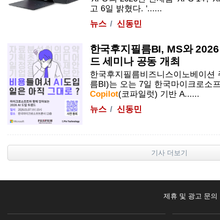
고 6일 밝혔다. '......
뉴스
신동민
한국후지필름BI, MS와 2026
드 세미나 공동 개최
한국후지필름비즈니스이노베이션 
름BI)는 오는 7일 한국마이크로소프트와 
Copilot
(코파일럿) 기반 A......
뉴스
신동민
기사 더보기
제휴 및 광고 문의