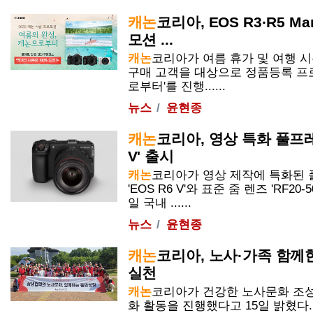
캐논
코리아, EOS R3·R5 Ma
모션 ...
캐논
코리아가 여름 휴가 및 여행 시
구매 고객을 대상으로 정품등록 프로
로부터'를 진행......
뉴스
윤현종
캐논
코리아, 영상 특화 풀프레
V' 출시
캐논
코리아가 영상 제작에 특화된
'EOS R6 V'와 표준 줌 렌즈 'RF20-50
일 국내 ......
뉴스
윤현종
캐논
코리아, 노사·가족 함께
실천
캐논
코리아가 건강한 노사문화 조
화 활동을 진행했다고 15일 밝혔다.