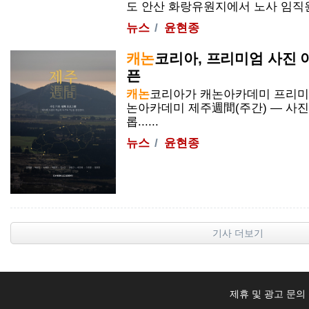
도 안산 화랑유원지에서 노사 임직원과.
뉴스
윤현종
캐논
코리아, 프리미엄 사진 
픈
캐논
코리아가
캐논
아카데미 프리미엄
논
아카데미 제주週間(주간) — 사진
롭......
뉴스
윤현종
기사 더보기
제휴 및 광고 문의