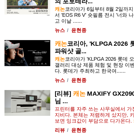
의 포토테라...
캐논
코리아가 6일부터 8월 2일까
서 'EOS R6 V' 숏필름 전시 '너
고 이날 ......
뉴스
윤현종
캐논
코리아, 'KLPGA 2026
파워샷 골...
캐논
코리아가 'KLPGA 2026 롯데
갤러리 대상 제품 체험 및 현장 이
다. 롯데가 주최하고 한국여......
뉴스
윤현종
[리뷰]
캐논
MAXIFY GX20
님 ...
프린터를 자주 쓰는 사무실에서 가장
지비다. 본체는 저렴하게 샀지만, 
보면 잉크값이 부담으로 다가온다.
리뷰
윤현종