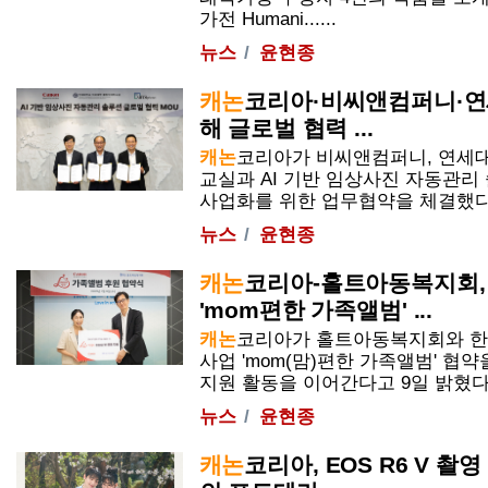
가전 Humani......
뉴스
윤현종
캐논
코리아·비씨앤컴퍼니·연세
해 글로벌 협력 ...
캐논
코리아가 비씨앤컴퍼니, 연세
교실과 AI 기반 임상사진 자동관리
사업화를 위한 업무협약을 체결했다고 2
뉴스
윤현종
캐논
코리아-홀트아동복지회,
'mom편한 가족앨범' ...
캐논
코리아가 홀트아동복지회와 한
사업 'mom(맘)편한 가족앨범' 협
지원 활동을 이어간다고 9일 밝혔다...
뉴스
윤현종
캐논
코리아, EOS R6 V 촬