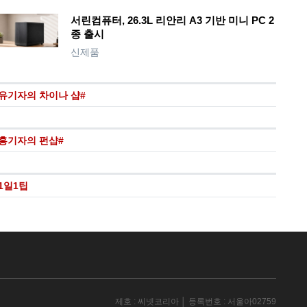
서린컴퓨터, 26.3L 리안리 A3 기반 미니 PC 2
종 출시
신제품
유기자의 차이나 샵#
홍기자의 펀샵#
1일1팁
제호 : 씨넷코리아 │ 등록번호 : 서울아02759