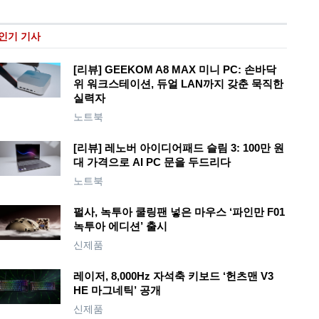
인기 기사
[리뷰] GEEKOM A8 MAX 미니 PC: 손바닥
위 워크스테이션, 듀얼 LAN까지 갖춘 묵직한
실력자
노트북
[리뷰] 레노버 아이디어패드 슬림 3: 100만 원
대 가격으로 AI PC 문을 두드리다
노트북
펄사, 녹투아 쿨링팬 넣은 마우스 ‘파인만 F01
녹투아 에디션’ 출시
신제품
레이저, 8,000Hz 자석축 키보드 ‘헌츠맨 V3
HE 마그네틱’ 공개
신제품