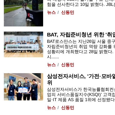
험을 선사한다고 10일 밝혔다. JBL은..
뉴스
신동민
BAT, 자립준비청년 위한 '
BAT로스만스는 지난26일 서울 
자립준비청년의 취업 역량 강화를 
성황리에 개최했다고 28일 밝혔다.
시......
뉴스
신동민
삼성전자서비스, '가전·모바일
위
삼성전자서비스가 한국능률협회컨설팅
업의 서비스품질지수(KSQI)' 고객
일·IT 제품 AS 품질 1위에 선정됐다고 
뉴스
신동민