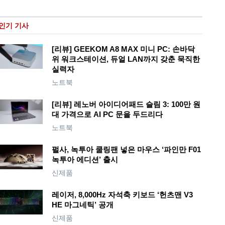
인기 기사
[리뷰] GEEKOM A8 MAX 미니 PC: 손바닥
위 워크스테이션, 듀얼 LAN까지 갖춘 묵직한
실력자
노트북
[리뷰] 레노버 아이디어패드 슬림 3: 100만 원
대 가격으로 AI PC 문을 두드리다
노트북
펄사, 녹투아 쿨링팬 넣은 마우스 ‘파인만 F01
녹투아 에디션’ 출시
신제품
레이저, 8,000Hz 자석축 키보드 ‘헌츠맨 V3
HE 마그네틱’ 공개
신제품