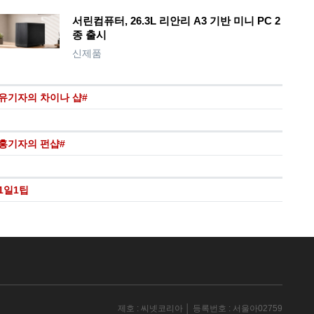
서린컴퓨터, 26.3L 리안리 A3 기반 미니 PC 2
종 출시
신제품
유기자의 차이나 샵#
홍기자의 펀샵#
1일1팁
제호 : 씨넷코리아 │ 등록번호 : 서울아02759