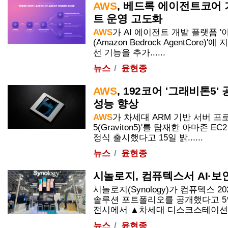
AWS
, 베드록 에이전트코어 
트 운영 고도화
AWS
가 AI 에이전트 개발 플랫폼 
(Amazon Bedrock AgentCore
선 기능을 추가......
뉴스
윤현종
AWS
, 192코어 '그래비톤5
성능 향상
AWS
가 차세대 ARM 기반 서버 프
5(Graviton5)'를 탑재한 아마존 E
정식 출시했다고 15일 밝......
뉴스
윤현종
시놀로지, 컴퓨텍스서 AI·보
시놀로지(Synology)가 컴퓨텍스 2
솔루션 포트폴리오를 공개했다고 5
전시에서 ▲차세대 디스크스테이션 매니
뉴스
윤현종