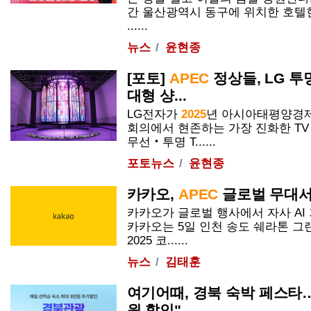
간 울산광역시 동구에 위치한 호텔
......
뉴스
윤현종
[포토]
APEC
정상들, LG 투
대형 샹...
LG전자가
2025
년 아시아태평양경
회의에서 현존하는 가장 진화한 TV
무선‧투명 T......
포토뉴스
윤현종
카카오,
APEC
글로벌 무대서 
카카오가 글로벌 행사에서 자사 AI
카카오는 5일 인천 송도 쉐라톤 그
2025
코......
뉴스
김태훈
여기어때, 경북 숙박 페스타…
원 할인"