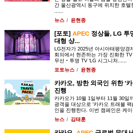
간 울산광역시 동구에 위치한 호텔
......
뉴스
윤현종
[포토]
APEC
정상들, LG 투
대형 샹...
LG전자가 2025년 아시아태평양
회의에서 현존하는 가장 진화한 TV
무선‧투명 TV 'LG 시그니처......
포토뉴스
윤현종
카카오, 방한 외국인 위한 '
진행
카카오가 10월 1일부터 11월 30
광객을 대상으로 '카카오 트래블 팩(Kaka
인을 진행한다. 이번 캠페인은 케이팝 열
뉴스
김태훈
카카오,
APEC
글로벌 무대서 