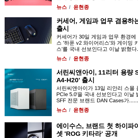
뉴스
윤현종
커세어, 게임과 업무 겸용하는
출시
커세어가 30일 게임과 업무 환경에
스 '하푼 v2 와이어리스'와 게이밍 키
스'를 국내 선보인다고 이날 밝혔다. 두
뉴스
윤현종
서린씨앤아이, 11리터 용량 S
A4-H20' 출시
서린씨앤아이가 13일 리안리 스몰 폼팩
PCIe 5.0'을 국내 선보인다고 이날
SFF 전문 브랜드 DAN Cases가.....
뉴스
윤현종
에이수스, 브랜드 첫 하이파
셋 'ROG 키타라' 공개