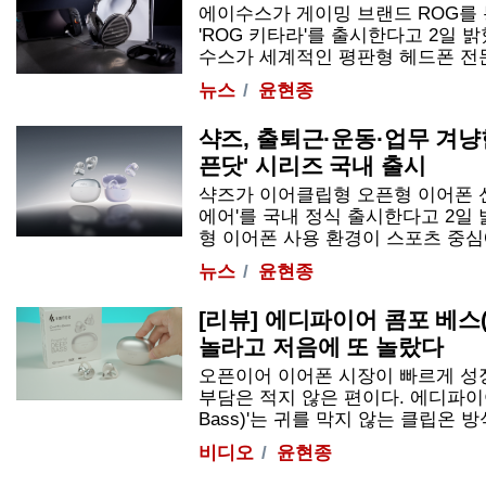
에이수스가 게이밍 브랜드 ROG를
'ROG 키타라'를 출시한다고 2일 밝
수스가 세계적인 평판형 헤드폰 전문 
뉴스
윤현종
샥즈, 출퇴근·운동·업무 겨냥
픈닷' 시리즈 국내 출시
샥즈가 이어클립형 오픈형 이어폰 신제
에어'를 국내 정식 출시한다고 2일
형 이어폰 사용 환경이 스포츠 중심에서
뉴스
윤현종
[리뷰] 에디파이어 콤포 베스(C
놀라고 저음에 또 놀랐다
오픈이어 이어폰 시장이 빠르게 성
부담은 적지 않은 편이다. 에디파이어 
Bass)'는 귀를 막지 않는 클립온 방
비디오
윤현종