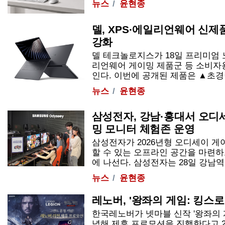
뉴스
윤현종
델, XPS·에일리언웨어 신제
강화
델 테크놀로지스가 18일 프리미엄 
리언웨어 게이밍 제품군 등 소비자용
인다. 이번에 공개된 제품은 ▲초경량 노트
뉴스
윤현종
삼성전자, 강남·홍대서 오디
밍 모니터 체험존 운영
삼성전자가 2026년형 오디세이 게
할 수 있는 오프라인 공간을 마련하
에 나선다. 삼성전자는 28일 강남역 인
뉴스
윤현종
레노버, '왕좌의 게임: 킹스
한국레노버가 넷마블 신작 '왕좌의 
념해 제휴 프로모션을 진행한다고 26