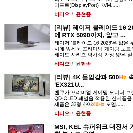
이포트(DisplayPort) KVM......
비디오
윤현종
[리뷰] 레이저 블레이드 16 20
에 RTX 5090까지, 얇고 ...
레이저 '블레이드 16 2026'은 얇
시에 앞세운 프리미엄 게이밍 노트북이
레이드 시리즈 역사상 가장 얇은 설계
비디오
윤현종
[리뷰] 4K 몰입감과 500
Hz
속
'EX321U...
벤큐가 프리미엄 게이밍 모니터 브랜
QD-OLED 패널을 적용한 신제품을
제품은 32형 4K/
240Hz
모델......
비디오
윤현종
MSI, KEL 슈퍼위크 대전