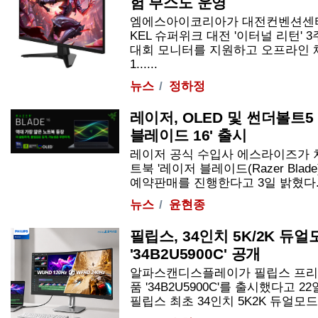
험 부스도 운영
엠에스아이코리아가 대전컨벤션센터
KEL 슈퍼위크 대전 '이터널 리턴'
대회 모니터를 지원하고 오프라인 
1......
뉴스
정하정
레이저, OLED 및 썬더볼트5
블레이드 16' 출시
레이저 공식 수입사 에스라이즈가 
트북 '레이저 블레이드(Razer Blad
예약판매를 진행한다고 3일 밝혔다. 레
뉴스
윤현종
필립스, 34인치 5K/2K 듀
'34B2U5900C' 공개
알파스캔디스플레이가 필립스 프리
품 '34B2U5900C'를 출시했다고 22
필립스 최초 34인치 5K2K 듀얼모드 US