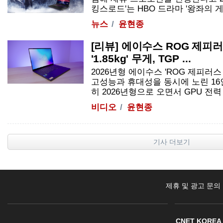
킹스로드'는 HBO 드라마 '왕좌의 게임'
뉴스
윤현종
[리뷰] 에이수스 ROG 제피러스 
'1.85kg' 무게, TGP ...
2026년형 에이수스 'ROG 제피러스 G
고성능과 휴대성을 동시에 노린 16
히 2026년형으로 오면서 GPU 전력 설계
비디오
윤현종
기사 더보기
제휴 및 광고 문의
CNET KOREA 