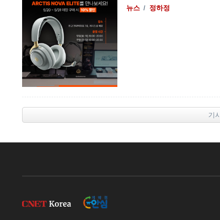
뉴스
정하정
기