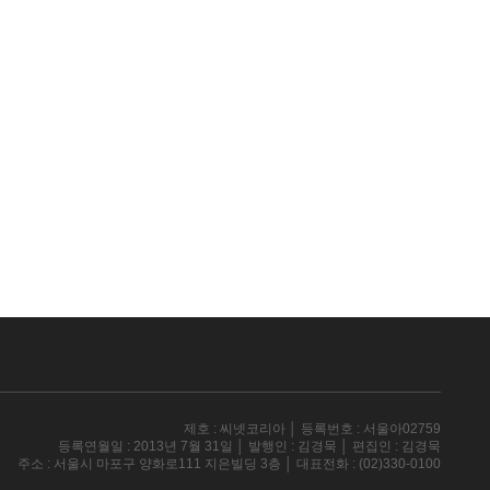
제호 : 씨넷코리아 │ 등록번호 : 서울아02759
등록연월일 : 2013년 7월 31일 │ 발행인 : 김경묵 │ 편집인 : 김경묵
주소 : 서울시 마포구 양화로111 지은빌딩 3층 │ 대표전화 : (02)330-0100