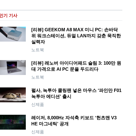
인기 기사
[리뷰] GEEKOM A8 MAX 미니 PC: 손바닥
위 워크스테이션, 듀얼 LAN까지 갖춘 묵직한
실력자
노트북
[리뷰] 레노버 아이디어패드 슬림 3: 100만 원
대 가격으로 AI PC 문을 두드리다
노트북
펄사, 녹투아 쿨링팬 넣은 마우스 ‘파인만 F01
녹투아 에디션’ 출시
신제품
레이저, 8,000Hz 자석축 키보드 ‘헌츠맨 V3
HE 마그네틱’ 공개
신제품