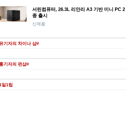
서린컴퓨터, 26.3L 리안리 A3 기반 미니 PC 2
종 출시
신제품
유기자의 차이나 샵#
홍기자의 펀샵#
1일1팁