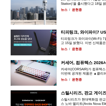
Station)'을 출시했다고 18일 밝혔다
뉴스
윤현종
티피링크, 와이파이7 USB
티피링크가 와이파이(Wi-Fi) 7을
고 15일 밝혔다. 이번 신제품은 
뉴스
윤현종
커세어, 컴퓨텍스 2026
커세어(CORSAIR)가 컴퓨텍
이번에 공개된 제품은 ▲클리퍼 프로
뉴스
윤현종
스틸시리즈, 판교 게이
스틸시리즈가 현대백화점 판교점 
스 노바 엘리트(Arctis Nova E