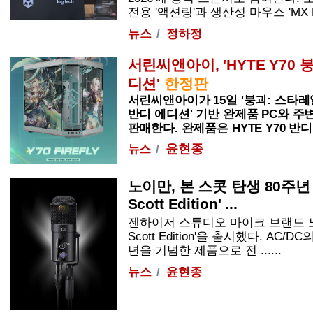
전용 '액션링'과 생산성 마우스 'MX Mast
뉴스
정하정
서린씨앤아이, 'HYTE Y70
디션'
한정판
서린씨앤아이가 15일 '붕괴: 스타레일'
반디 에디션' 기반 완제품 PC와 
판매한다. 완제품은 HYTE Y70 반디 에
윤현종
뉴스
노이만, 본 스콧 탄생 80주년 맞이
Scott Edition' ...
젠하이저 스튜디오 마이크 브랜드 노이만이
Scott Edition'을 출시했다. AC/
년을 기념한 제품으로 전 ......
뉴스
윤현종