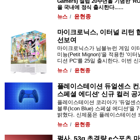
Gamers) 설립 20주년을 기념한 'R
을 국내에 정식 출시한다......
윤현종
뉴스
마이크로닉스, 이터널 리턴 
선보여
마이크로닉스가 님블뉴런 게임 이터
미뇽(Petit Mignon)'을 적용한 
디션 PC'를 25일 출시한다. 이번 신제품
뉴스
윤현종
플레이스테이션 듀얼센스 컨트
스페셜 에디션' 신규 컬러 공
플레이스테이션 코리아가 '듀얼센스
블루(Icon Blue) 스페셜 에디션'을
밝혔다. 신제품은 플레이스테이션 브랜드
뉴스
윤현종
펄사, 53g 초경량 e스포츠 마우