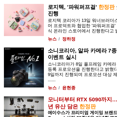
로지텍, '파워퍼프걸'
한정판
진행
로지텍 코리아가 13일 워너브러더
머 프로덕트와 협업한 '파워퍼프걸'
식 온라인 스토어에서 진행한다고 밝혔다
뉴스
정하정
소니코리아, 알파 카메라 7종·
이벤트 실시
소니코리아가 8일 풀프레임 카메라
등록 프로모션을 진행한다고 밝혔다.
9일까지 진행되며 프로모션 대상 
......
뉴스
윤현종
모니터부터 RTX 5090까지…
년 유산 담은
한정판
에이수스가 프리미엄 게이밍 브랜드 ROG