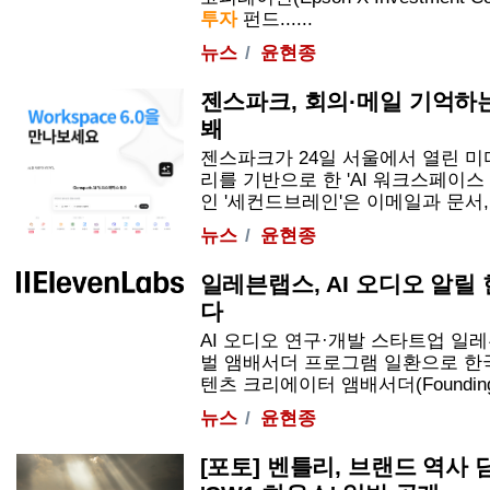
투자
펀드......
뉴스
윤현종
젠스파크, 회의·메일 기억하는 
봬
젠스파크가 24일 서울에서 열린 
리를 기반으로 한 'AI 워크스페이스 
인 '세컨드브레인'은 이메일과 문서, 캘린
뉴스
윤현종
일레븐랩스, AI 오디오 알릴
다
AI 오디오 연구·개발 스타트업 일레븐랩
벌 앰배서더 프로그램 일환으로 한국
텐츠 크리에이터 앰배서더(Founding Co
뉴스
윤현종
[포토] 벤틀리, 브랜드 역사 