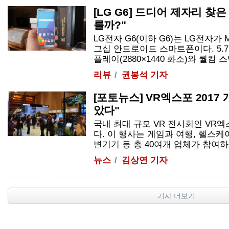
[LG G6] 드디어 제자리 찾
를까?"
LG전자 G6(이하 G6)는 LG전자가 
그십 안드로이드 스마트폰이다. 5.7
플레이(2880×1440 화소)와 퀄컴 스냅.
리뷰
권봉석 기자
[포토뉴스] VR엑스포 2017 
았다"
국내 최대 규모 VR 전시회인 VR엑스
다. 이 행사는 게임과 여행, 헬스케
변기기 등 총 40여개 업체가 참여하며 
뉴스
김상연 기자
기사 더보기