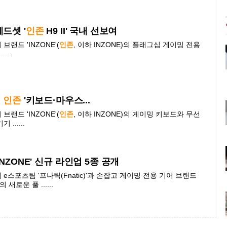
드셋 '
인존
H9 II' 국내 선보여
랜드 'INZONE'(
인존
, 이하 INZONE)의 플래그십 게이밍 전용
...
,
인존
'키보드·
마우스
...
랜드 'INZONE'(
인존
, 이하 INZONE)의 게이밍 키보드와 무선
......
NZONE' 신규 라인업 5종 공개
스포츠팀 '프나틱(Fnatic)'과 손잡고 게이밍 전용 기어 브랜드
의 새로운 풀 ......