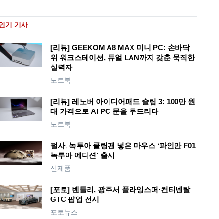
인기 기사
[리뷰] GEEKOM A8 MAX 미니 PC: 손바닥
위 워크스테이션, 듀얼 LAN까지 갖춘 묵직한
실력자
노트북
[리뷰] 레노버 아이디어패드 슬림 3: 100만 원
대 가격으로 AI PC 문을 두드리다
노트북
펄사, 녹투아 쿨링팬 넣은 마우스 ‘파인만 F01
녹투아 에디션’ 출시
신제품
[포토] 벤틀리, 광주서 플라잉스퍼·컨티넨탈
GTC 팝업 전시
포토뉴스