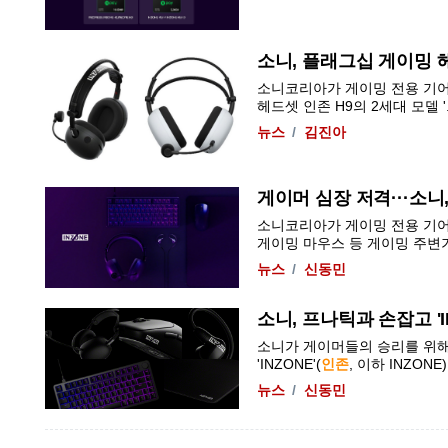
소니, 플래그십 게이밍 헤
소니코리아가 게이밍 전용 기어 브
헤드셋
인존
H9의 2세대 모델 '...
뉴스
김진아
게이머 심장 저격···소니
소니코리아가 게이밍 전용 기어 브
게이밍
마우스
등 게이밍 주변기기 
뉴스
신동민
소니, 프나틱과 손잡고 'I
소니가 게이머들의 승리를 위해 e
'INZONE'(
인존
, 이하 INZONE)
뉴스
신동민