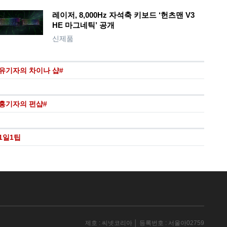
레이저, 8,000Hz 자석축 키보드 ‘헌츠맨 V3
HE 마그네틱’ 공개
신제품
유기자의 차이나 샵#
홍기자의 펀샵#
1일1팁
제호 : 씨넷코리아 │ 등록번호 : 서울아02759