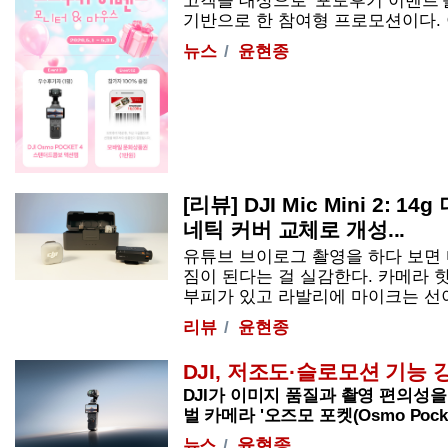
고객을 대상으로 '포토후기 이벤트'
기반으로 한 참여형 프로모션이다. 이번 
뉴스
윤현종
[리뷰] DJI Mic Mini 2: 
네틱 커버 교체로 개성...
유튜브 브이로그 촬영을 하다 보면
짐이 된다는 걸 실감한다. 카메라 
부피가 있고 라발리에 마이크는 선이 거슬린
리뷰
윤현종
DJI, 저조도·슬로모션 기능 강
DJI가 이미지 품질과 촬영 편의성
벌 카메라 '
오즈모
포켓
(Osmo Pocke
윤현종
뉴스