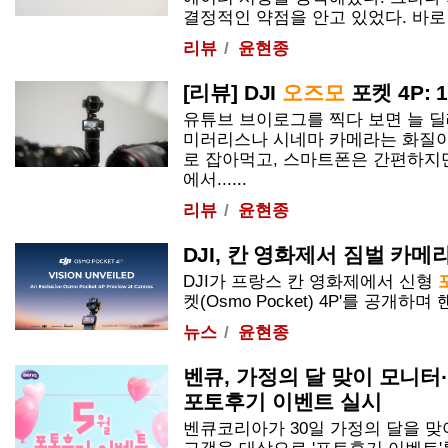
결정적인 약점을 안고 있었다. 바로 내부
리뷰
윤현종
[리뷰] DJI
오즈모
포켓
4P: 
유튜브 브이로그를 찍다 보면 늘 
미러리스나 시네마 카메라는 화질이
로 잡아먹고, 스마트폰은 간편하지
에서......
리뷰
윤현종
DJI, 칸 영화제서 짐벌 카메라
DJI가 프랑스 칸 영화제에서 신형
켓
(Osmo Pocket) 4P'를 공개하며 핸
뉴스
윤현종
벤큐, 가정의 달 맞이 모니터
포토후기 이벤트 실시
벤큐코리아가 30일 가정의 달을 맞