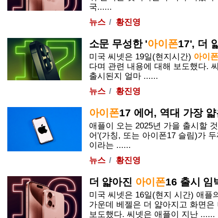
국......
뉴스
황진영
소문 무성한 '
아이폰
17', 
미국 씨넷은 19일(현지시간)
아이
다며 관련 내용에 대해 보도했다. 
출시된지 얼마 ......
뉴스
황진영
아이폰
17 에어, 역대 가장 
애플이 오는 2025년 가을 출시할
어'(가칭, 또는
아이폰
17 슬림)가 
이라는 ......
뉴스
황진영
더 얇아진
아이폰
16 출시 
미국 씨넷은 16일(현지 시간) 애플
가운데 베젤은 더 얇아지고 화면은
보도했다. 씨넷은 애플이 지난 ......