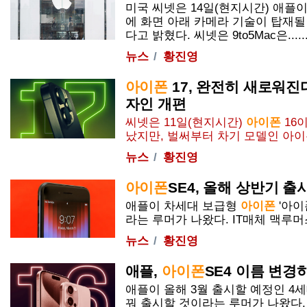
미국 씨넷은 14일(현지시간) 애플
에 화면 아래 카메라 기술이 탑재될
다고 밝혔다. 씨넷은 9to5Mac은.....
뉴스
황진영
아이폰
17, 완전히 새로워진다
자인 개편
씨넷은 11일(현지시간)
아이폰
16이
났지만, 벌써부터 차기 모델인
아이
뉴스
황진영
아이폰
SE4, 올해 상반기 
애플이 차세대 보급형
아이폰
'
아이
라는
루머
가 나왔다. IT매체 맥
루머
뉴스
황진영
애플,
아이폰
SE4 이름 변경하나
애플이 올해 3월 출시할 예정인 4
꿔 출시할 것이라는
루머
가 나왔다.