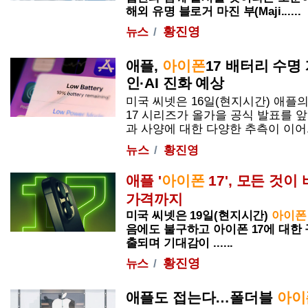
해외 유명 블로거 마진 부(Maji......
황진영
뉴스
애플,
아이폰
17 배터리 수
인·AI 진화 예상
미국 씨넷은 16일(현지시간) 애플
17 시리즈가 올가을 공식 발표를 
과 사양에 대한 다양한 추측이 이어...
뉴스
황진영
애플 '
아이폰
17', 모든 것
가격까지
미국 씨넷은 19일(현지시간)
아이폰
음에도 불구하고
아이폰
17에 대한
출되며 기대감이 ......
황진영
뉴스
애플도 접는다…폴더블
아이